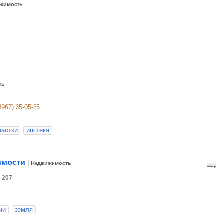
жимость
ть
4967) 35-05-35
частки
ипотека
имости
|
Недвижимость
с 207
чи
земля