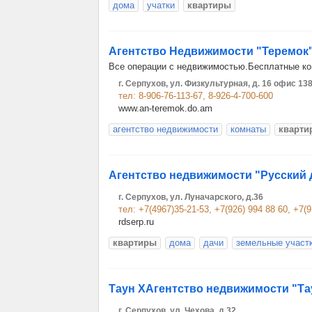
дома
учатки
квартиры
Агентство Недвижимости "Теремок
Все операции с недвижимостью.Бесплатные ко
г. Серпухов, ул. Физкультурная, д. 16 офис 13
тел: 8-906-76-113-67, 8-926-4-700-600
www.an-teremok.do.am
агентство недвижимости
комнаты
кварти
Агентство недвижимости "Русский 
г. Серпухов, ул. Луначарского, д.36
тел: +7(4967)35-21-53, +7(926) 994 88 60, +7(9
rdserp.ru
квартиры
дома
дачи
земельные участ
Таун ХАгентство недвижимости "Та
г. Серпухов, ул. Чехова, д.32