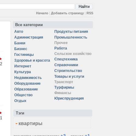
Начало
|
Добавить страницу
|
RSS
Все категории
Авто
Продукты питания
Администрация
Промышленность
Прочее
Банки
Работа
Бизнес
Сельское хозяйство
Гостиницы
Спецтехника
Здоровье и красота
2
Справочники
Интернет
Строительство
Культура
Товары и услуги
Недвижимость
Транспорт
Оборудование
Турфирмы
Образование
Финансы
Общество
Юриспруденция
Отдых
Тэги
1
-
квартиры
+2
+1