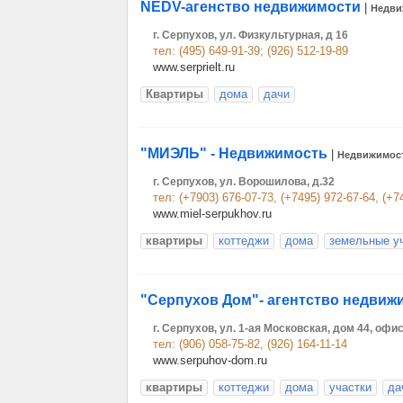
NEDV-агенство недвижимости
|
Недви
г. Серпухов, ул. Физкультурная, д 16
тел: (495) 649-91-39; (926) 512-19-89
www.serprielt.ru
Квартиры
дома
дачи
"МИЭЛЬ" - Недвижимость
|
Недвижимос
г. Серпухов, ул. Ворошилова, д.32
тел: (+7903) 676-07-73, (+7495) 972-67-64, (+7
www.miel-serpukhov.ru
квартиры
коттеджи
дома
земельные у
"Серпухов Дом"- агентство недвиж
г. Серпухов, ул. 1-ая Московская, дом 44, офи
тел: (906) 058-75-82, (926) 164-11-14
www.serpuhov-dom.ru
квартиры
коттеджи
дома
участки
да