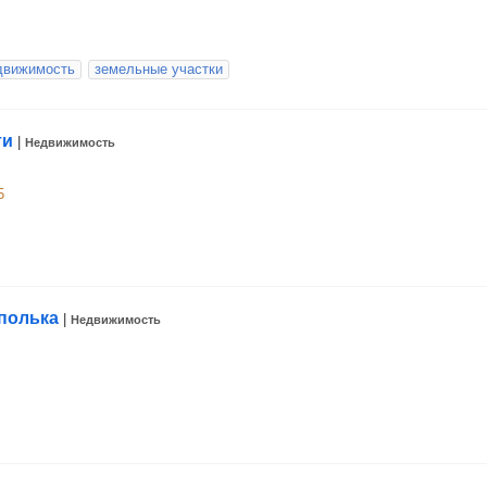
движимость
земельные участки
ти
|
Недвижимость
5
полька
|
Недвижимость