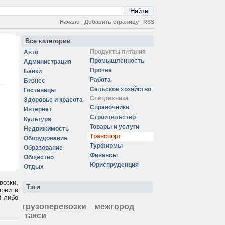
Начало
|
Добавить страницу
|
RSS
Все категории
Продукты питания
Авто
Промышленность
Администрация
Прочее
Банки
Работа
Бизнес
Сельское хозяйство
Гостиницы
Спецтехника
Здоровье и красота
Справочники
Интернет
Строительство
Культура
Товары и услуги
Недвижимость
Транспорт
Оборудование
Турфирмы
Образование
Финансы
Общество
Юриспруденция
Отдых
возки,
Тэги
арии и
й либо
грузоперевозки
межгород
такси