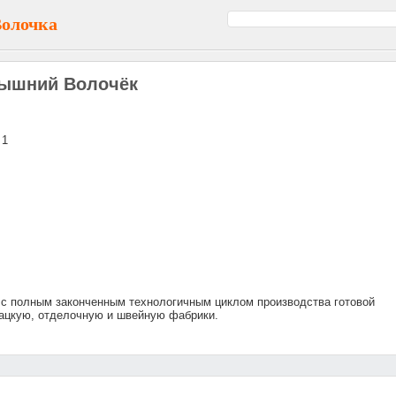
Волочка
Вышний Волочёк
 1
 с полным законченным технологичным циклом производства готовой
кацкую, отделочную и швейную фабрики.