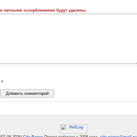
 и личными оскорблениями будут удалены.
+
|07-08-2026|
City-Pages
Проект работает с 2008 года.
city-pages@mail.ru