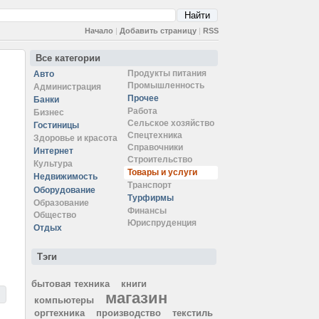
Начало
|
Добавить страницу
|
RSS
Все категории
Продукты питания
Авто
Промышленность
Администрация
Прочее
Банки
Работа
Бизнес
Сельское хозяйство
Гостиницы
Спецтехника
Здоровье и красота
Справочники
Интернет
Строительство
Культура
Товары и услуги
Недвижимость
Транспорт
Оборудование
Турфирмы
Образование
Финансы
Общество
Юриспруденция
Отдых
Тэги
бытовая техника
книги
магазин
компьютеры
оргтехника
производство
текстиль