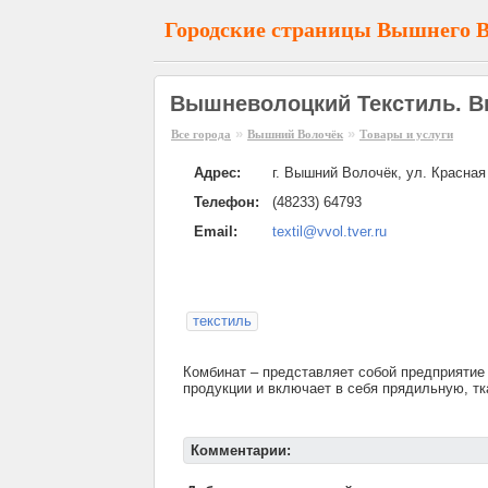
Городские страницы Вышнего 
Вышневолоцкий Текстиль. 
»
»
Все города
Вышний Волочёк
Товары и услуги
Адрес:
г. Вышний Волочёк, ул. Красная
Телефон:
(48233) 64793
Email:
textil@vvol.tver.ru
текстиль
Комбинат – представляет собой предприятие
продукции и включает в себя прядильную, т
Комментарии: