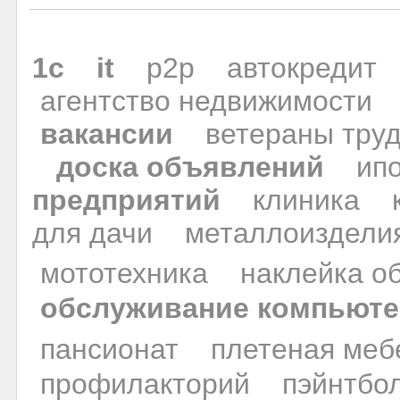
1с
it
p2p
автокредит
агентство недвижимости
вакансии
ветераны тру
доска объявлений
ип
предприятий
клиника
для дачи
металлоиздели
мототехника
наклейка о
обслуживание компьют
пансионат
плетеная меб
профилакторий
пэйнтбо