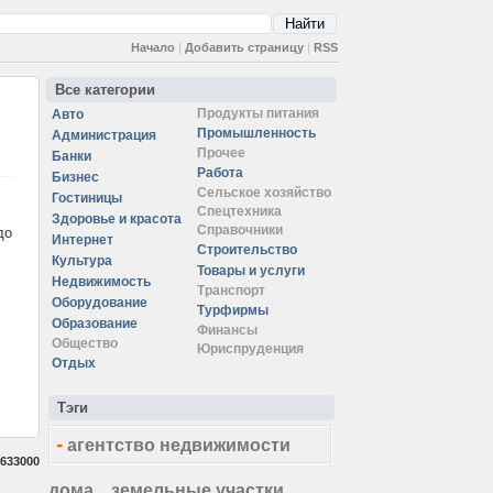
Начало
|
Добавить страницу
|
RSS
Все категории
Продукты питания
Авто
Промышленность
Администрация
Прочее
Банки
Работа
Бизнес
Сельское хозяйство
Гостиницы
Спецтехника
Здоровье и красота
Справочники
до
Интернет
Строительство
Культура
Товары и услуги
Недвижимость
Транспорт
Оборудование
Турфирмы
Образование
Финансы
Общество
Юриспруденция
Отдых
Тэги
-
агентство недвижимости
633000
дома
земельные участки