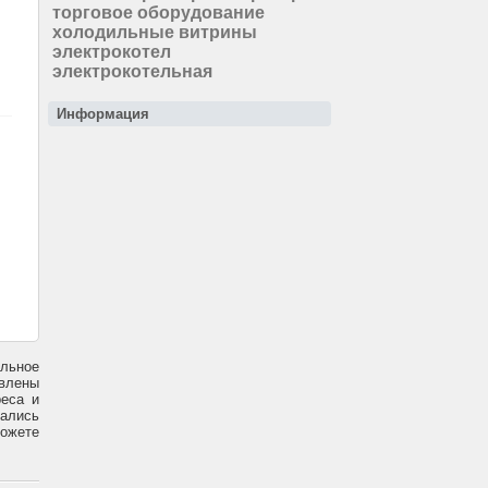
торговое оборудование
холодильные витрины
электрокотел
электрокотельная
Информация
ильное
авлены
реса и
вались
можете