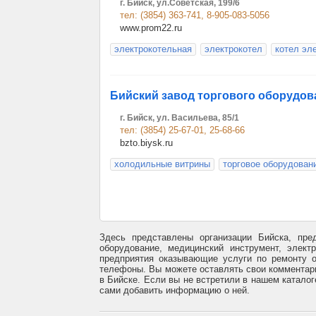
г. Бийск, ул.Советская, 199/6
тел: (3854) 363-741, 8-905-083-5056
www.prom22.ru
электрокотельная
электрокотел
котел эл
Бийский завод торгового оборудов
г. Бийск, ул. Васильева, 85/1
тел: (3854) 25-67-01, 25-68-66
bzto.biysk.ru
холодильные витрины
торговое оборудован
Здесь представлены организации Бийска, пре
оборудование, медицинский инструмент, элект
предприятия оказывающие услуги по ремонту о
телефоны. Вы можете оставлять свои комментари
в Бийске. Если вы не встретили в нашем каталог
сами добавить информацию о ней.