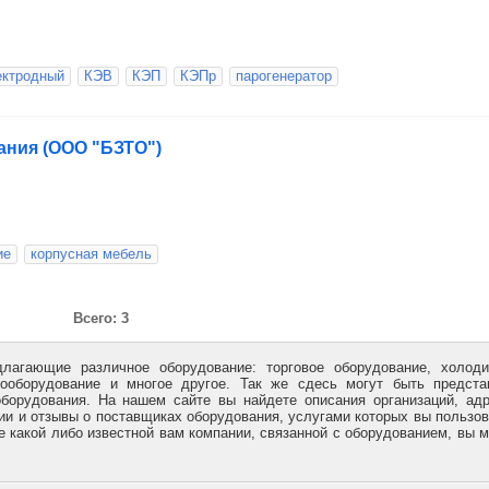
ектродный
КЭВ
КЭП
КЭПр
парогенератор
ания (ООО "БЗТО")
ие
корпусная мебель
Всего: 3
длагающие различное оборудование: торговое оборудование, холод
рооборудование и многое другое. Так же сдесь могут быть предст
борудования. На нашем сайте вы найдете описания организаций, ад
и и отзывы о поставщиках оборудования, услугами которых вы пользо
е какой либо известной вам компании, связанной с оборудованием, вы 