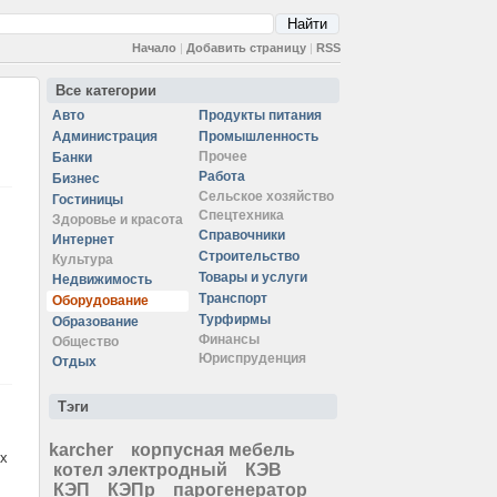
Начало
|
Добавить страницу
|
RSS
Все категории
Авто
Продукты питания
Администрация
Промышленность
Прочее
Банки
Работа
Бизнес
Сельское хозяйство
Гостиницы
Спецтехника
Здоровье и красота
Справочники
Интернет
Строительство
Культура
Товары и услуги
Недвижимость
Транспорт
Оборудование
Турфирмы
Образование
Финансы
Общество
Юриспруденция
Отдых
Тэги
karcher
корпусная мебель
ых
котел электродный
КЭВ
КЭП
КЭПр
парогенератор