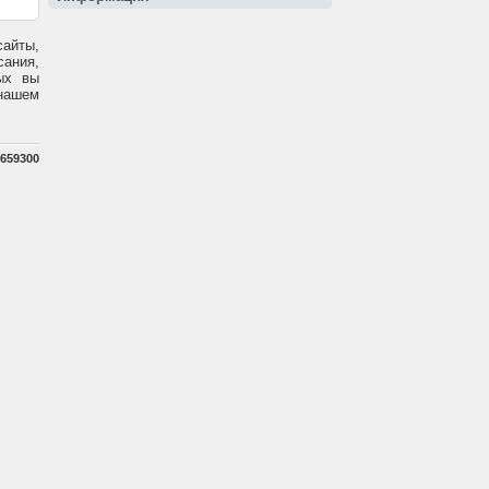
сайты,
ания,
ых вы
 нашем
659300