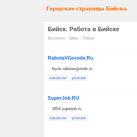
Городские страницы Бийска
Бийск. Работа в Бийске
»
»
Все города
Бийск
Работа
RabotaVGorode.Ru
biysk.rabotavgorode.ru
вакансии
резюме
SuperJob.RU
3854.superjob.ru
вакансии
резюме