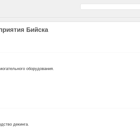
приятия Бийска
омогательного оборудования.
одство декинга.