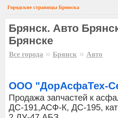
Городские страницы Брянска
Брянск. Авто Брянс
Брянске
»
»
Все города
Брянск
Авто
ООО "ДорАсфаТех-С
Продажа запчастей к асфа
ДС-191,АСФ-К, ДС-195, кат
2,ДУ-47,АБЗ