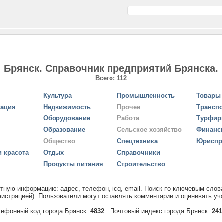
Брянск. Справочник предприятий Брянска.
Всего: 112
Культура
Промышленность
Товары 
рация
Недвижимость
Прочее
Трансп
Оборудование
Работа
Турфи
Образование
Сельское хозяйство
Финанс
Общество
Спецтехника
Юриспр
и красота
Отдых
Справочники
Продукты питания
Строительство
тную информацию: адрес, телефон, icq, email. Поиск по ключевым слов
истрацией). Пользователи могут оставлять комментарии и оценивать уча
лефонный код города Брянск:
4832
Почтовый индекс города Брянск:
241