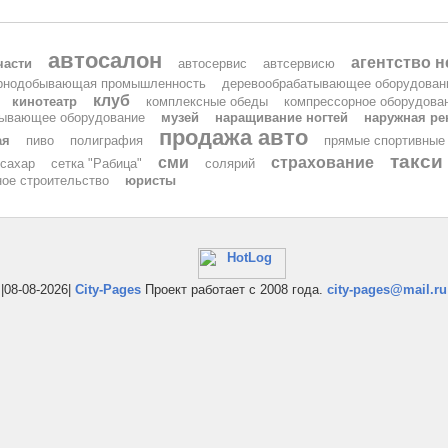
автосалон
агентство 
части
автосервис
автсервисю
рнодобывающая промышленность
деревообрабатывающее оборудован
клуб
кинотеатр
комплексные обеды
компрессорное оборудова
ывающее оборудование
музей
наращивание ногтей
наружная ре
продажа авто
ая
пиво
полиграфия
прямые спортивные
такси
сми
страхование
сахар
сетка "Рабица"
солярий
ное строительство
юристы
|08-08-2026|
City-Pages
Проект работает с 2008 года.
city-pages@mail.ru