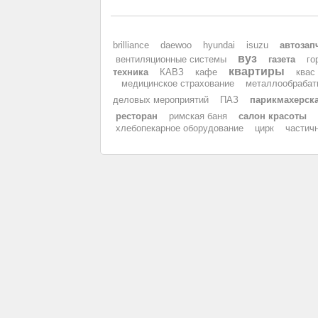
brilliance
daewoo
hyundai
isuzu
автозап
вуз
вентиляционные системы
газета
го
квартиры
техника
КАВЗ
кафе
квас
медицинское страхование
металлообрабат
деловых мероприятий
ПАЗ
парикмахерск
ресторан
римская баня
салон красоты
хлебопекарное оборудование
цирк
частич