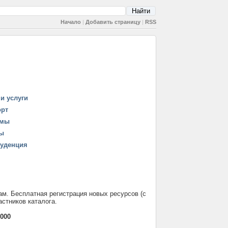
Начало
|
Добавить страницу
|
RSS
и услуги
орт
рмы
ы
уденция
ам. Бесплатная регистрация новых ресурсов (с
стников каталога.
000