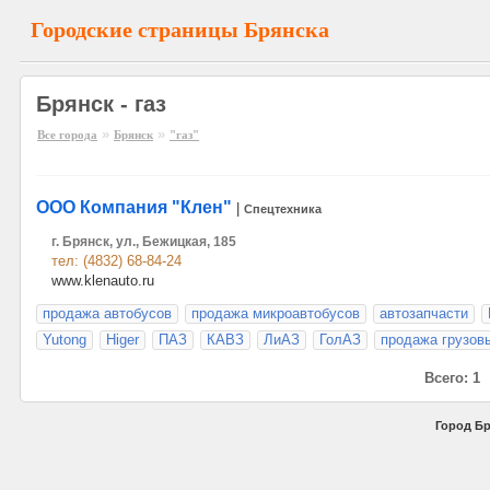
Городские страницы Брянска
Брянск - газ
»
»
Все города
Брянск
"газ"
ООО Компания "Клен"
|
Спецтехника
г. Брянск, ул., Бежицкая, 185
тел: (4832) 68-84-24
www.klenauto.ru
продажа автобусов
продажа микроавтобусов
автозапчасти
Yutong
Higer
ПАЗ
КАВЗ
ЛиАЗ
ГолАЗ
продажа грузов
Всего: 1
Город Бр