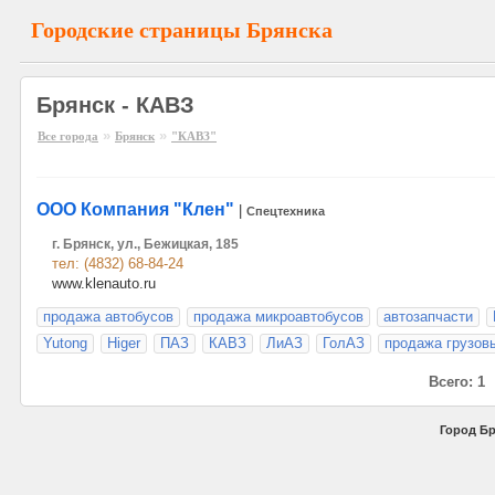
Городские страницы Брянска
Брянск - КАВЗ
»
»
Все города
Брянск
"КАВЗ"
ООО Компания "Клен"
|
Спецтехника
г. Брянск, ул., Бежицкая, 185
тел: (4832) 68-84-24
www.klenauto.ru
продажа автобусов
продажа микроавтобусов
автозапчасти
Yutong
Higer
ПАЗ
КАВЗ
ЛиАЗ
ГолАЗ
продажа грузов
Всего: 1
Город Бр