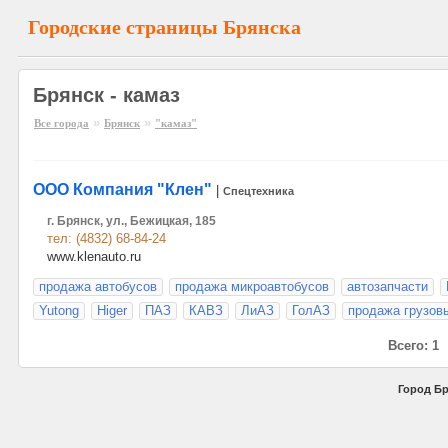
Городские страницы Брянска
Брянск - камаз
»
»
Все города
Брянск
"камаз"
ООО Компания "Клен"
|
Спецтехника
г. Брянск, ул., Бежицкая, 185
тел: (4832) 68-84-24
www.klenauto.ru
продажа автобусов
продажа микроавтобусов
автозапчасти
Yutong
Higer
ПАЗ
КАВЗ
ЛиАЗ
ГолАЗ
продажа грузов
Всего: 1
Город Бр