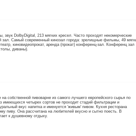
 звук DolbyDigital, 213 мягких кресел. Часто проходят некомерческие
ий зал. Самый современный кинозал города: зрелищные фильмы, 49 мягк
отеатр, киновидеопрокат, аренда (прокат) конференц-зал. Конференц зал
столы, диваны).
ое на собственной пивоварне из самого лучшего европейского сырья по
из имеющихся четырех сортов не проходит стадий фильтрации и
уральный вкус напитка и именуется 'живым' пивом. Кухня ресторана
му пиву. Она рассчитана на любителей вкусно и сытно поесть. В
гает к душевному отдыху.