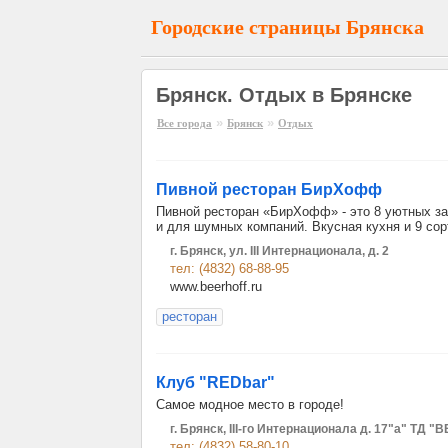
Городские страницы Брянска
Брянск. Отдых в Брянске
»
»
Все города
Брянск
Отдых
Пивной ресторан БирХофф
Пивной ресторан «БирХофф» - это 8 уютных за
и для шумных компаний. Вкусная кухня и 9 со
г. Брянск, ул. III Интернационала, д. 2
тел: (4832) 68-88-95
www.beerhoff.ru
ресторан
Клуб "REDbar"
Самое модное место в городе!
г. Брянск, III-го Интернационала д. 17"а" ТД 
тел: (4832) 58-80-10