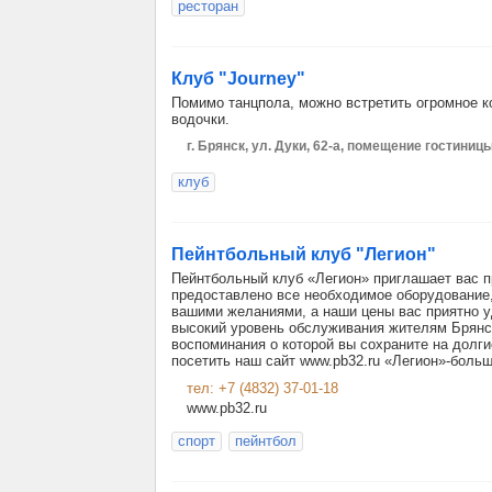
ресторан
Клуб "Journey"
Помимо танцпола, можно встретить огромное ко
водочки.
г. Брянск, ул. Дуки, 62-а, помещение гостиниц
клуб
Пейнтбольный клуб "Легион"
Пейнтбольный клуб «Легион» приглашает вас п
предоставлено все необходимое оборудование,
вашими желаниями, а наши цены вас приятно уд
высокий уровень обслуживания жителям Брянск
воспоминания о которой вы сохраните на долгие
посетить наш сайт www.pb32.ru «Легион»-больш
тел: +7 (4832) 37-01-18
www.pb32.ru
спорт
пейнтбол