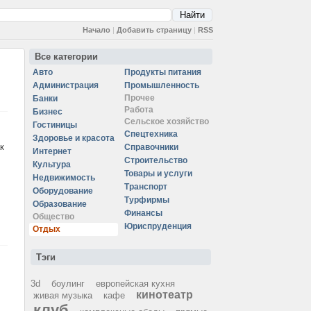
Начало
|
Добавить страницу
|
RSS
Все категории
Авто
Продукты питания
Администрация
Промышленность
Прочее
Банки
Работа
Бизнес
Сельское хозяйство
Гостиницы
Спецтехника
Здоровье и красота
к
Справочники
Интернет
Строительство
Культура
Товары и услуги
Недвижимость
Транспорт
Оборудование
Турфирмы
Образование
Финансы
Общество
Юриспруденция
Отдых
Тэги
3d
боулинг
европейская кухня
кинотеатр
живая музыка
кафе
клуб