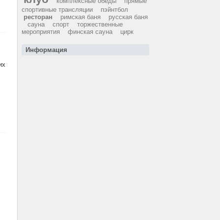
комплексные обеды
прямые
спортивные трансляции
пэйнтбол
ресторан
римская баня
русская баня
сауна
спорт
торжественные
мероприятия
финская сауна
цирк
Информация
их