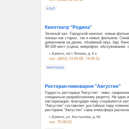
клуб
Кинотеатр "Родина"
Зеленый зал. Городской кинозал: новые фильмы,
показы как старых, так и новых фильмов. Син
диванчиков на двоих, объёмный звук, бар. Кин
90-100 мест (сцена, микрофон, обслуживание, 
г. Брянск, пр-т Ленина, д. 6 а
тел: (4832) 74-03-09, 74-05-51
кинотеатр
Ресторан-пивоварня "Августин"
Гордость ресторана 'Августин' - пиво, сваренн
специально разработанному рецепту. Ни один 
пастеризации, благодаря чему сохраняется нат
"Августин" составляет достойную пару отменно
ресторане "Августин" сама атмосфера распола
г. Брянск, ул. Костычева, д. 60
тел: 75-08-52