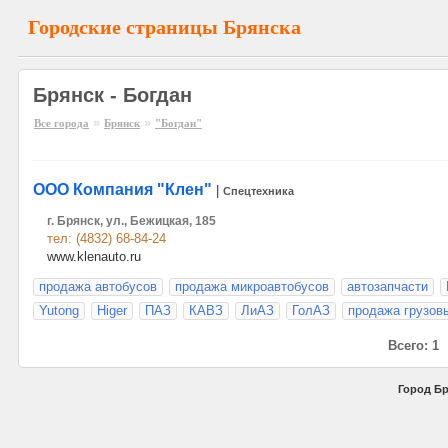
Городские страницы Брянска
Брянск - Богдан
»
»
Все города
Брянск
"Богдан"
ООО Компания "Клен"
|
Спецтехника
г. Брянск, ул., Бежицкая, 185
тел: (4832) 68-84-24
www.klenauto.ru
продажа автобусов
продажа микроавтобусов
автозапчасти
Yutong
Higer
ПАЗ
КАВЗ
ЛиАЗ
ГолАЗ
продажа грузов
Всего: 1
Город Бр