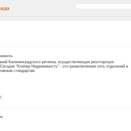
рада
жимость
аний Калининградского региона, осуществляющая риэлторскую
 Сегодня "Клипер Недвижимость" - это разветвленная сеть отделений в
тивным стандартам.
и
ть