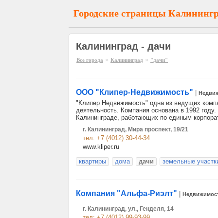
Городские страницы Калининг
Калининград - дачи
»
»
Все города
Калининград
"дачи"
ООО "Клипер-Hедвижимость"
|
Недви
"Клипер Недвижимость" одна из ведущих комп
деятельность. Компания основана в 1992 году.
Калининграде, работающих по единым корпора
г. Калининград, Мира проспект, 19/21
тел: +7 (4012) 30-44-34
www.kliper.ru
квартиры
дома
дачи
земельные участк
Компания "Альфа-Риэлт"
|
Недвижимос
г. Калининград, ул., Генделя, 14
тел: +7 (4012) 99-93-99