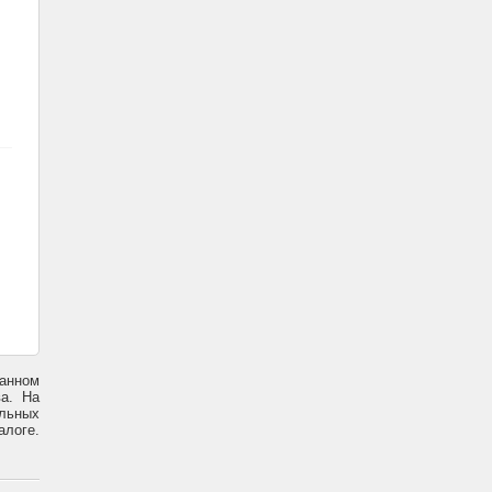
данном
ва. На
ельных
алоге.