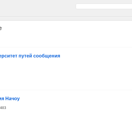
е
ерситет путей сообщения
ия Начоу
 403