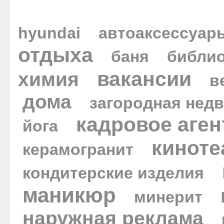
hyundai
автоаксессуар
отдыха
баня
библио
вакансии
химия
в
дома
загородная нед
кадровое аген
йога
киноте
керамогранит
кондитерские изделия
маникюр
минерит
наружная реклама