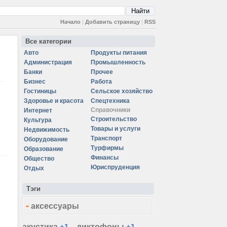
Начало
|
Добавить страницу
|
RSS
Все категории
Авто
Продукты питания
Администрация
Промышленность
Банки
Прочее
Бизнес
Работа
Гостиницы
Сельское хозяйство
Здоровье и красота
Спецтехника
Справочники
Интернет
Строительство
Культура
Товары и услуги
Недвижимость
Транспорт
Оборудование
Турфирмы
Образование
Финансы
Общество
Юриспруденция
Отдых
Тэги
-
аксессуары
акустика
+1
диктофоны
+1