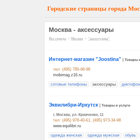
Городские страницы города Мо
Москва - аксессуары
»
»
Все города
Москва
"аксессуары"
Интернет-магазин "Joostina"
|
Товары 
тел: (495) 780-98-98
mobimag.z16.ru
сотовые телефоны
аксессуары
диктофо
Эквилибри-Иркутск
|
Товары и услуги
г. Москва, ул. Кравченко, 11
тел: (495) 978-40-61, (495) 973-34-98
www.equilibri.ru
одежда женская
одежда мужская
обувь