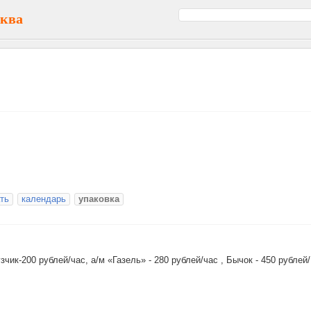
сква
ть
календарь
упаковка
чик-200 рублей/час, а/м «Газель» - 280 рублей/час , Бычок - 450 рублей/