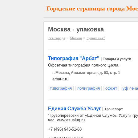
Городские страницы города Мо
Москва - упаковка
»
»
Все города
Москва
"упаковка"
Типография "Арбат"
|
Товары и услуги
Офсетная типография полного цикла.
г. Москва, Авиамоторная, д. 63, стр. 1
arbat-t.ru
типография
полиграфия
офсет
уф печа
Единая Служба Услуг
|
Транспорт
"Грузоперевозки от «Единой Службы Услуг» груз
час. www.esuslug.ru
+7 (495) 943-51-88