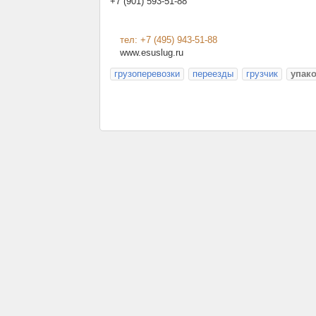
+7 (901) 593-51-88"
тел: +7 (495) 943-51-88
www.esuslug.ru
грузоперевозки
переезды
грузчик
упак