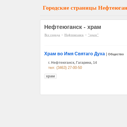
Городские страницы Нефтеюга
Нефтеюганск - храм
»
»
Все города
Нефтеюганск
"храм"
Xрам во Имя Святаго Духа
|
Общество
г. Нефтеюганск, Гагарина, 14
тел: (3463) 27-00-50
храм