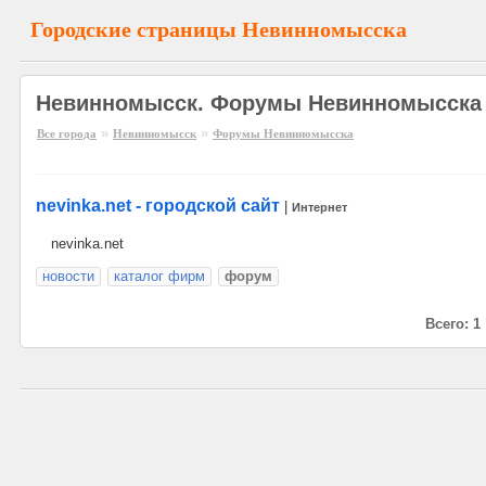
Городские страницы Невинномысска
Невинномысск. Форумы Невинномысска
»
»
Все города
Невинномысск
Форумы Невинномысска
nevinka.net - городской сайт
|
Интернет
nevinka.net
новости
каталог фирм
форум
Всего: 1