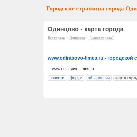
Городские страницы города Од
Одинцово - карта города
»
»
Все города
Одинцово
"карта города"
www.odintsovo-times.ru - городской 
www.odintsovo-times.ru
новости
форум
объявления
карта горо