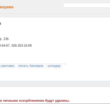
инцово
о
ф. 236
4-64-67, 926-263-16-68
я реклама
печать баннеров
штендер
 и личными оскорблениями будут удалены.