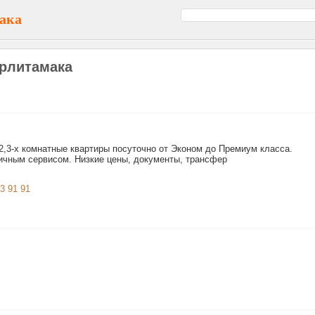
ака
ерлитамака
2,3-х комнатные квартиры посуточно от Эконом до Премиум класса.
ичным сервисом. Низкие цены, документы, трансфер
43 91 91