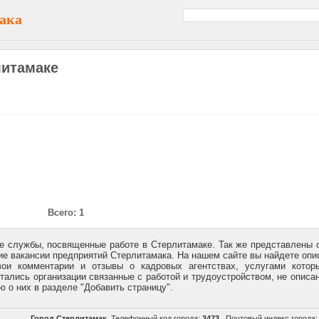
ака
литамаке
Всего: 1
е службы, посвященные работе в Стерлитамаке. Так же представлены 
 вакансии предприятий Стерлитамака. На нашем сайте вы найдете опи
ои комментарии и отзывы о кадровых агентствах, услугами котор
тались организации связанные с работой и трудоустройством, не описа
 о них в разделе "Добавить страницу".
Город Стерлитамак.
Телефонный код города:
3473
Почтовый индекс города