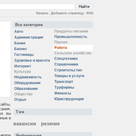
Начало
|
Добавить страницу
|
RSS
Все категории
Продукты питания
Авто
Промышленность
Администрация
Прочее
Банки
Работа
Бизнес
Сельское хозяйство
Гостиницы
Спецтехника
Здоровье и красота
Справочники
Интернет
Строительство
Культура
Товары и услуги
Недвижимость
Транспорт
Оборудование
Турфирмы
Образование
Финансы
Общество
Юриспруденция
Отдых
сайты,
сания,
Тэги
ых вы
нные в
вакансии
резюме
Информация
:
453115