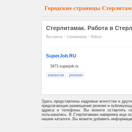
Городские страницы Стерлитам
Стерлитамак. Работа в Стер
»
»
Все города
Стерлитамак
Работа
SuperJob.RU
3473.superjob.ru
вакансии
резюме
Здесь представлены кадровые агентства и други
предлагающие размещение резюме и публикующие
адреса и телефоны. Вы можете оставлять св
пользовались. В Стерлитамаке наверняка еще ос
нашем каталоге. Вы можете добавить информацию