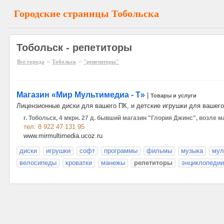
Городские страницы Тобольска
Тобольск - репетиторы
»
»
Все города
Тобольск
"репетиторы"
Магазин «Мир Мультимедиа - Т»
|
Товары и услуги
Лицензионные диски для вашего ПК, и детские игрушки для вашего
г. Тобольск, 4 мкрн. 27 д. бывший магазин "Глория Джинс", возле 
тел: 8 922 47 131 95
www.mirmultimedia.ucoz.ru
диски
игрушки
софт
программы
фильмы
музыка
мул
велосипеды
кроватки
манежы
репетиторы
энциклопедии