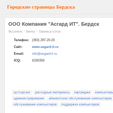
Городские страницы Бердска
ООО Компания "Асгард ИТ". Бердск
»
»
Все города
Бердск
Товары и услуги
Телефон:
(383) 287-20-20
Сайт:
www.asgard-it.ru
Email:
info@asgard-it.ru
ICQ:
6330359
аутсорсинг
расходные материалы
картриджи
компьютер
администрирование
абонентское обслуживание компьютеров
обслуживание компьютеров
поддержка компьютеров