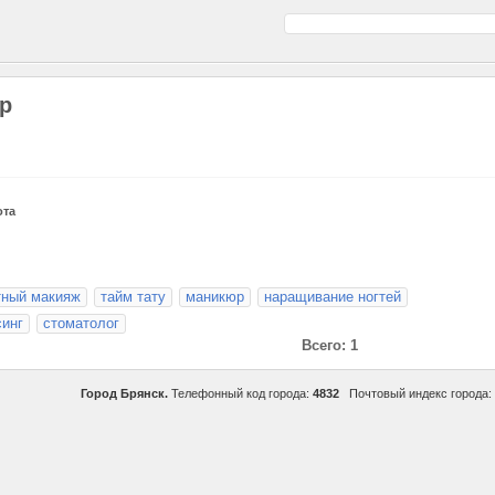
р
ота
тный макияж
тайм тату
маникюр
наращивание ногтей
синг
стоматолог
Всего: 1
Город Брянск.
Телефонный код города:
4832
Почтовый индекс города: