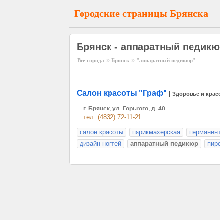
Городские страницы Брянска
Брянск - аппаратный педикю
»
»
Все города
Брянск
"аппаратный педикюр"
Салон красоты "Граф"
|
Здоровье и крас
г. Брянск, ул. Горького, д. 40
тел: (4832) 72-11-21
салон красоты
парикмахерская
перманен
дизайн ногтей
аппаратный педикюр
пир