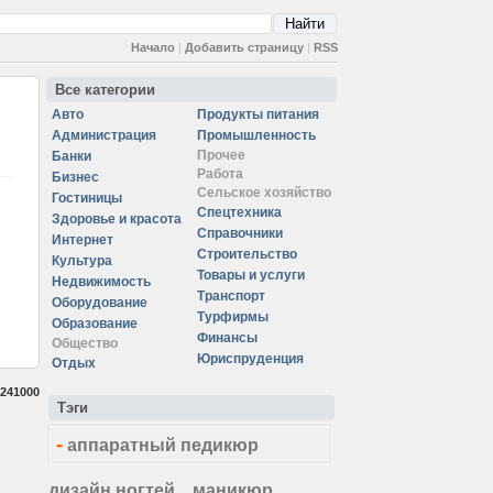
Начало
|
Добавить страницу
|
RSS
Все категории
Авто
Продукты питания
Администрация
Промышленность
Прочее
Банки
Работа
Бизнес
Сельское хозяйство
Гостиницы
Спецтехника
Здоровье и красота
Справочники
Интернет
Строительство
Культура
Товары и услуги
Недвижимость
Транспорт
Оборудование
Турфирмы
Образование
Финансы
Общество
Юриспруденция
Отдых
241000
Тэги
-
аппаратный педикюр
дизайн ногтей
маникюр