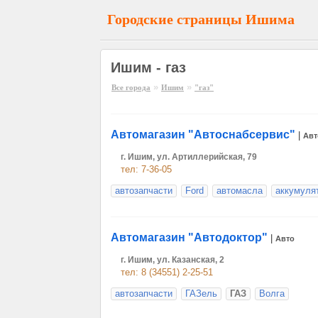
Городские страницы Ишима
Ишим - газ
»
»
Все города
Ишим
"газ"
Автомагазин "Автоснабсервис"
|
Авт
г. Ишим, ул. Артиллерийская, 79
тел: 7-36-05
автозапчасти
Ford
автомасла
аккумуля
Автомагазин "Автодоктор"
|
Авто
г. Ишим, ул. Казанская, 2
тел: 8 (34551) 2-25-51
автозапчасти
ГАЗель
ГАЗ
Волга