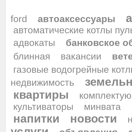
ford
автоаксессуары
автоматические котлы пул
адвокаты
банковское о
блинная
вакансии
вет
газовые водогрейные кот
земельн
недвижимость
квартиры
комплекту
культиваторы
минвата
напитки
новости
услуги