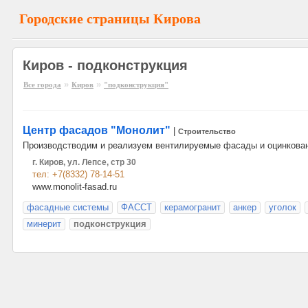
Городские страницы Кирова
Киров - подконструкция
»
»
Все города
Киров
"подконструкция"
Центр фасадов "Монолит"
|
Строительство
Производстводим и реализуем вентилируемые фасады и оцинкова
г. Киров, ул. Лепсе, стр 30
тел: +7(8332) 78-14-51
www.monolit-fasad.ru
фасадные системы
ФАССТ
керамогранит
анкер
уголок
минерит
подконструкция