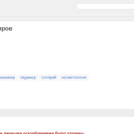
Киров
маникюр
педикюр
солярий
косметология
 и личными оскорблениями будут удалены.