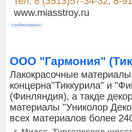
тел: 8 (3513)57-34-32, 8-9
www.miasstroy.ru
стройматериалы
ООО "Гармония" (Тик
Лакокрасочные материалы
концерна"Тиккурила" и "Фи
(Финляндия), а такде деко
материалы "Униколор Деко
всех материалов более 240
г. Миасс, Тургоякское шоссе