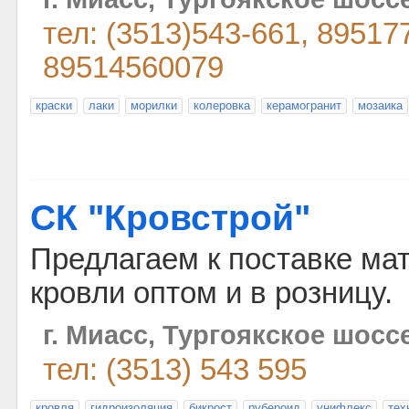
тел: (3513)543-661, 89517
89514560079
краски
лаки
морилки
колеровка
керамогранит
мозаика
СК "Кровстрой"
Предлагаем к поставке ма
кровли оптом и в розницу.
г. Миасс, Тургоякское шосс
тел: (3513) 543 595
кровля
гидроизоляция
бикрост
рубероид
унифлекс
тех