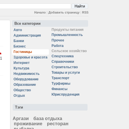
Начало
|
Добавить страницу
|
RSS
Все категории
Продукты питания
Авто
Промышленность
Администрация
Прочее
Банки
Работа
Бизнес
Сельское хозяйство
Гостиницы
Спецтехника
Здоровье и красота
1
Справочники
Интернет
Строительство
Культура
Товары и услуги
Недвижимость
Транспорт
Оборудование
Турфирмы
Образование
Финансы
Общество
Юриспруденция
Отдых
Тэги
Аргази
база отдыха
проживание
ресторан
рыбалка