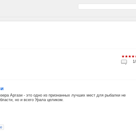
1/
зи
озера Аргази - это одно из признанных лучших мест для рыбалки не
бласти, но и всего Урала целиком.
е