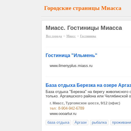
Городские страницы Миасса
Миасс. Гостиницы Миасса
»
»
Все города
Миасс
Гостиницы
Гостиница "Ильмень"
www.ilmenyplus.miass.ru
База отдыха Березка на озере Арга
База отдыха "Березка" на берегу живописного 
только. Аргаяшского района или Челябинской о
г. Миасс, Тургоякское шоссе, 9/12 (офис)
тел: 8-904-942-6789
www.oooartur.ru
база отдыха
Аргази
рыбалка
проживани