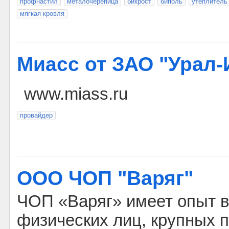
профнастил
металочерепица
бикрост
биполь
утеплитель
мягкая кровля
Mиасс от ЗАО "Урал-
www.miass.ru
провайдер
ООО ЧОП "Варяг"
ЧОП «Варяг» имеет опыт 
физических лиц, крупных