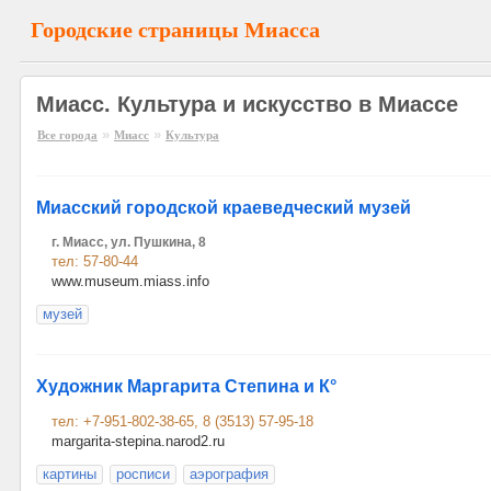
Городские страницы Миасса
Миасс. Культура и искусство в Миассе
»
»
Все города
Миасс
Культура
Миасский городской краеведческий музей
г. Миасс, ул. Пушкина, 8
тел: 57-80-44
www.museum.miass.info
музей
Художник Маргарита Степина и К°
тел: +7-951-802-38-65, 8 (3513) 57-95-18
margarita-stepina.narod2.ru
картины
росписи
аэрография