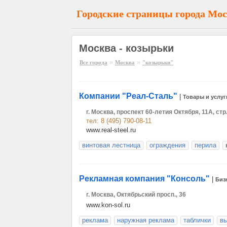
Городские страницы города Мо
Москва - козырьки
»
»
Все города
Москва
"козырьки"
Компании "Реал-Сталь"
|
Товары и услуг
г. Москва, проспект 60-летия Октября, 11А, стр
тел: 8 (495) 790-08-11
www.real-steel.ru
винтовая лестница
ограждения
перила
Рекламная компания "Консоль"
|
Биз
г. Москва, Октябрьский просп., 36
www.kon-sol.ru
реклама
наружная реклама
таблички
в