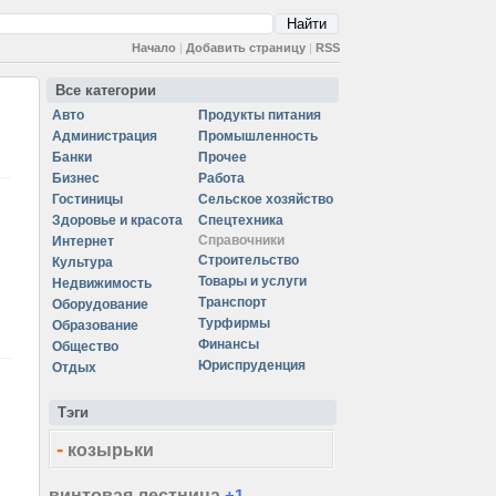
Начало
|
Добавить страницу
|
RSS
Все категории
Авто
Продукты питания
Администрация
Промышленность
Банки
Прочее
Бизнес
Работа
Гостиницы
Сельское хозяйство
Здоровье и красота
Спецтехника
Справочники
Интернет
Строительство
Культура
Товары и услуги
Недвижимость
Транспорт
Оборудование
Турфирмы
Образование
Финансы
Общество
Юриспруденция
Отдых
Тэги
-
козырьки
винтовая лестница
+1