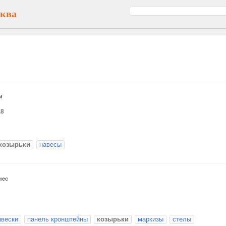
сква
и
.8
козырьки
навесы
нес
ывески
панель кронштейны
козырьки
маркизы
стелы