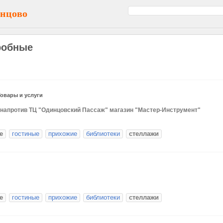
инцово
робные
Товары и услуги
А напротив ТЦ "Одинцовский Пассаж" магазин "Мастер-Инструмент"
е
гостиные
прихожие
библиотеки
стеллажи
е
гостиные
прихожие
библиотеки
стеллажи