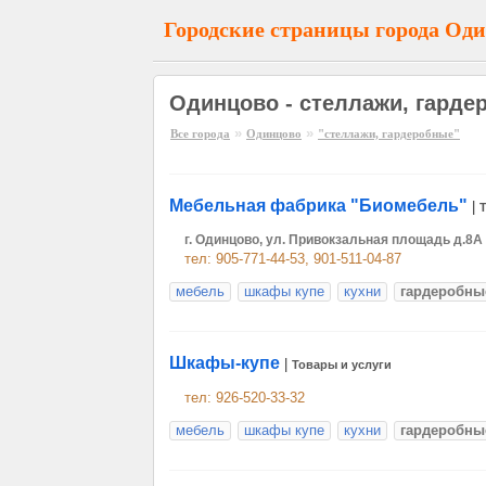
Городские страницы города Од
Одинцово - стеллажи, гарде
»
»
Все города
Одинцово
"стеллажи, гардеробные"
Мебельная фабрика "Биомебель"
|
г. Одинцово, ул. Привокзальная площадь д.8
тел: 905-771-44-53, 901-511-04-87
мебель
шкафы купе
кухни
гардеробны
Шкафы-купе
|
Товары и услуги
тел: 926-520-33-32
мебель
шкафы купе
кухни
гардеробны