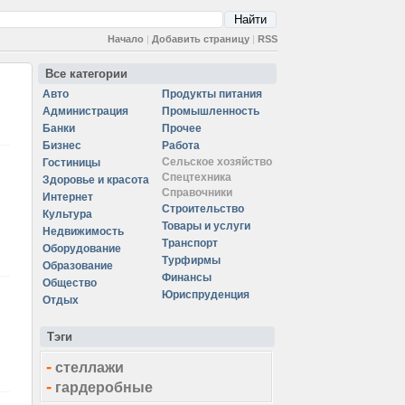
Начало
|
Добавить страницу
|
RSS
Все категории
Авто
Продукты питания
Администрация
Промышленность
Банки
Прочее
Бизнес
Работа
Сельское хозяйство
Гостиницы
Спецтехника
Здоровье и красота
Справочники
Интернет
Строительство
Культура
Товары и услуги
Недвижимость
Транспорт
Оборудование
Турфирмы
Образование
Финансы
Общество
Юриспруденция
Отдых
Тэги
-
стеллажи
-
гардеробные