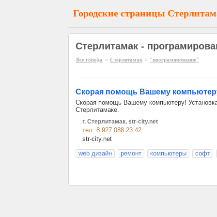
Городские страницы Стерлитам
Стерлитамак - програмирова
»
»
Все города
Стерлитамак
"програмирование"
Скорая помощь Вашему компьютер
Скорая помощь Вашему компьютеру! Установка 
Стерлитамаке.
г. Стерлитамак, str-city.net
тел: 8 927 088 23 42
str-city.net
web дизайн
ремонт
компьютеры
софт