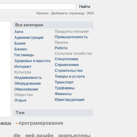
Начало
|
Добавить страницу
|
RSS
Все категории
Продукты питания
Авто
Промышленность
Администрация
Прочее
Банки
Работа
Бизнес
Сельское хозяйство
Гостиницы
Спецтехника
Здоровье и красота
Справочники
Интернет
Строительство
Культура
Товары и услуги
Недвижимость
Транспорт
Оборудование
Турфирмы
Образование
Финансы
Общество
Юриспруденция
Отдых
Тэги
-
програмирование
:
453115
dle
web дизайн
компьютеры