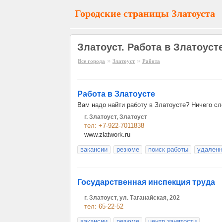
Городские страницы Златоуста
Златоуст. Работа в Златоуст
»
»
Все города
Златоуст
Работа
Работа в Златоусте
Вам надо найти работу в Златоусте? Ничего сло
г. Златоуст, Златоуст
тел: +7-922-7011838
www.zlatwork.ru
вакансии
резюме
поиск работы
удаленн
Государственная инспекция труда
г. Златоуст, ул. Таганайская, 202
тел: 65-22-52
вакансии
резюме
центр занятости