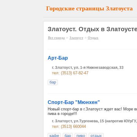
Городские страницы Златоуста
Златоуст. Отдых в Златоуст
»
»
Все города
Златоуст
Отдых
Арт-Бар
г. Златоуст, ул. 1-я Нижнезаводская, 33
тел: (3513) 67-82-47
бар
Спорт-Бар "Мюнхен"
Новый спорт-бар в г.Златоуст ждет вас! Море 
пива в городе!!!
г. Златоуст, ул.Тургенева, 15 (напротив ЮУрГУ
тел: (3513) 660044
кафе
бар
пиво
отдых