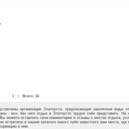
а
1
|
Всего: 16
2
дставлены организации Златоуста, предлагающие различные виды о
аны - все, без чего отдых в Златоусте трудно себе представить. На
 Вы можете оставлять свои комментарии и отзывы о местах отдыха, ус
не встретили в нашем каталоге какого либо известного вам места, где
формацию о нем.