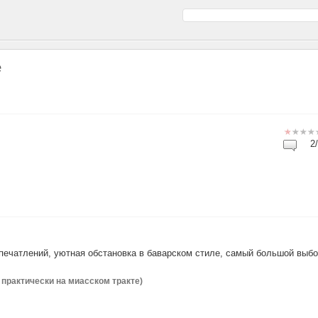
е
2/
впечатлений, уютная обстановка в баварском стиле, самый большой выб
, практически на миасском тракте)