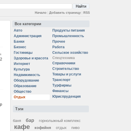
Начало
|
Добавить страницу
|
RSS
Все категории
Авто
Продукты питания
Администрация
Промышленность
Банки
Прочее
Бизнес
Работа
Гостиницы
Сельское хозяйство
Спецтехника
Здоровье и красота
2
Справочники
Интернет
Строительство
Культура
Товары и услуги
Недвижимость
Транспорт
Оборудование
Турфирмы
Образование
Финансы
Общество
Юриспруденция
Отдых
ор
Тэги
бар
баня
горнолыжный комплекс
кафе
кофейня
отдых
пиво