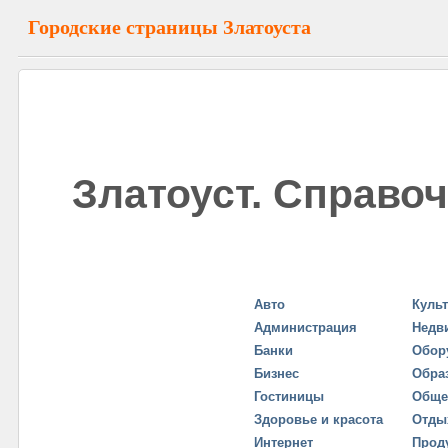
Городские страницы Златоуста
Златоуст. Справо
Авто
Куль
Администрация
Недв
Банки
Обор
Бизнес
Обра
Гостиницы
Обще
Здоровье и красота
Отды
Интернет
Прод