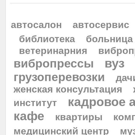
автосалон
автосервис
библиотека
больница
ветеринарния
виброп
вуз
вибропрессы
грузоперевозки
дач
женская консультация
кадровое 
институт
кафе
квартиры
ком
медицинский центр
му