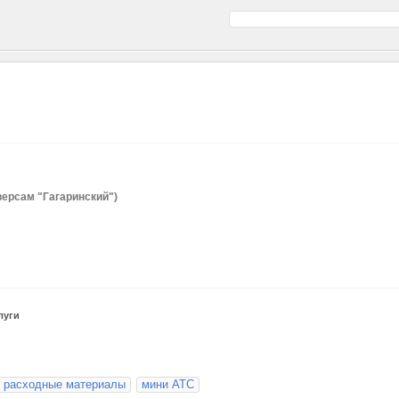
ниверсам "Гагаринский")
луги
расходные материалы
мини АТС