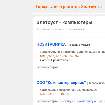
Городские страницы Златоуста
Златоуст - компьютеры
»
»
Все города
Златоуст
"компьютеры"
ПОЗИТРОНИКА
|
Товары и услуги
г. Златоуст, пр-т Гагарина, 1 линия, д. 19а (У
тел: (3513) 667-666, 667-767
zlatoust1.positronica.ru
компьютеры
ООО "Компьютер-сервис"
|
Товары и ус
г. Златоуст, 3 микрорайон, 24, пр.Мира, 26
тел: 5-31-01, 3-04-22
компьютеры
ноутбуки
комплектующие