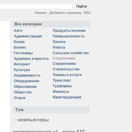
Начало
|
Добавить страницу
|
RSS
Все категории
Авто
Продукты питания
Администрация
Промышленность
Банки
Прочее
Бизнес
Работа
Гостиницы
Сельское хозяйство
Спецтехника
Здоровье и красота
Справочники
Интернет
Строительство
Культура
Товары и услуги
Недвижимость
Транспорт
Оборудование
Турфирмы
Образование
Финансы
Общество
Юриспруденция
Отдых
Тэги
-
компьютеры
комплектующие
+1
мини АТС