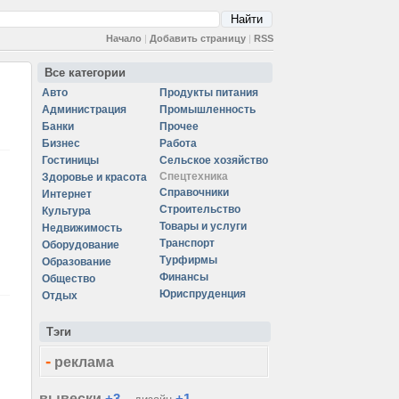
Начало
|
Добавить страницу
|
RSS
Все категории
Авто
Продукты питания
Администрация
Промышленность
Банки
Прочее
Бизнес
Работа
Гостиницы
Сельское хозяйство
Спецтехника
Здоровье и красота
Справочники
Интернет
Строительство
Культура
Товары и услуги
Недвижимость
Транспорт
Оборудование
Турфирмы
Образование
Финансы
Общество
Юриспруденция
Отдых
Тэги
-
реклама
вывески
+3
+1