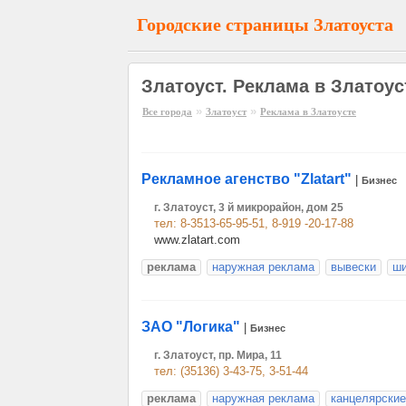
Городские страницы Златоуста
Златоуст. Реклама в Златоус
»
»
Все города
Златоуст
Реклама в Златоусте
Рекламное агенство "Zlatart"
|
Бизнес
г. Златоуст, 3 й микрорайон, дом 25
тел: 8-3513-65-95-51, 8-919 -20-17-88
www.zlatart.com
реклама
наружная реклама
вывески
ши
ЗАО "Логика"
|
Бизнес
г. Златоуст, пр. Мира, 11
тел: (35136) 3-43-75, 3-51-44
реклама
наружная реклама
канцелярские