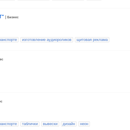
T"
|
Бизнес
ранспорте
изготовление аудиороликов
щитовая реклама
ес
ес
ранспорте
таблички
вывески
дизайн
неон