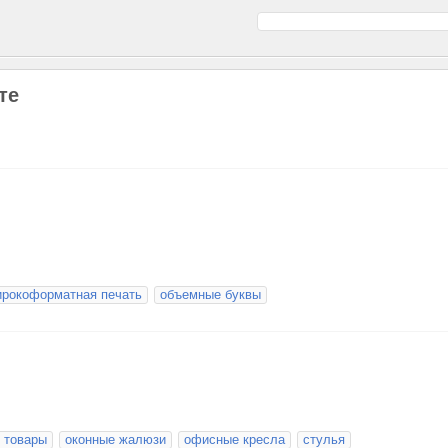
те
рокоформатная печать
объемные буквы
 товары
оконные жалюзи
офисные кресла
стулья