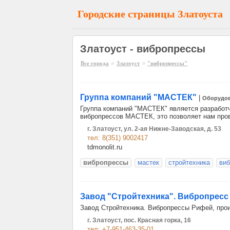
Городские страницы Златоуста
Златоуст - вибропрессы
»
»
Все города
Златоуст
"вибропрессы"
Группа компаний "МАСТЕК"
|
Оборудо
Группа компаний "МАСТЕК" является разработ
вибропрессов МАСТЕК, это позволяет нам про
г. Златоуст, ул. 2-ая Нижне-Заводская, д. 53
тел: 8(351) 9002417
tdmonolit.ru
вибропрессы
мастек
стройтехника
ви
Завод "Стройтехника". Вибропресс
Завод Стройтехника. Вибропрессы Рифей, прои
г. Златоуст, пос. Красная горка, 16
тел: +7-951-463-35-01