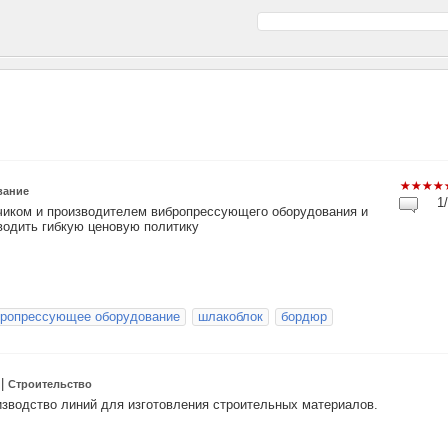
вание
1/
чиком и производителем вибропрессующего оборудования и
водить гибкую ценовую политику
бропрессующее оборудование
шлакоблок
бордюр
|
Строительство
зводство линий для изготовления строительных материалов.