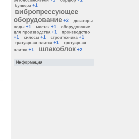
бетоносмесители
бордюр
+1
бункера
вибропрессующее
оборудование
+2
дозаторы
+1
+1
воды
мастек
оборудование
+1
для производства
производство
+1
+1
+1
силосы
стройтехника
+1
тратуарная плитка
тротуарная
шлакоблок
+1
+2
плитка
Информация