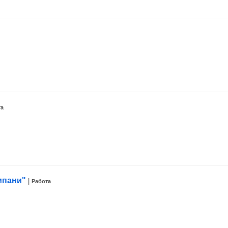
та
мпани"
|
Работа