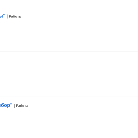
ры"
|
Работа
ыбор"
|
Работа