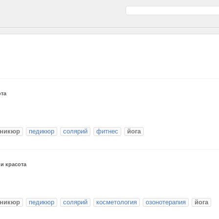
ота
никюр
педикюр
солярий
фитнес
йога
и красота
никюр
педикюр
солярий
косметология
озонотерапия
йога