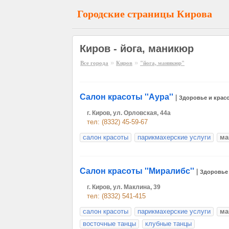
Городские страницы Кирова
Киров - йога, маникюр
»
»
Все города
Киров
"йога, маникюр"
Салон красоты ''Аура''
|
Здоровье и крас
г. Киров, ул. Орловская, 44а
тел: (8332) 45-59-67
салон красоты
парикмахерские услуги
ма
Салон красоты ''Миралибс''
|
Здоровье 
г. Киров, ул. Маклина, 39
тел: (8332) 541-415
салон красоты
парикмахерские услуги
ма
восточные танцы
клубные танцы