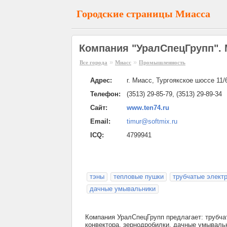
Городские страницы Миасса
Компания "УралСпецГрупп".
»
»
Все города
Миасс
Промышленность
Адрес:
г. Миасс, Тургоякское шоссе 11/
Телефон:
(3513) 29-85-79, (3513) 29-89-34
Сайт:
www.ten74.ru
Email:
timur@softmix.ru
ICQ:
4799941
тэны
тепловые пушки
трубчатые элект
дачные умывальники
Компания УралСпецГрупп предлагает: трубча
конвектора, зернодробилки, дачные умываль