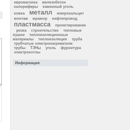
евровагонка
железобетон
калориферы
каменный уголь
металл
ковка
микрокальцит
монтаж
мрамор
нефтепровод
пластмасса
проектирование
резка
строительство
тепловые
пушки
теплоизоляционные
материалы
теплоизоляция
труба
трубчатые электронагреватели
трубы
ТЭНы
уголь
фурнитура
электрокотлы
Информация