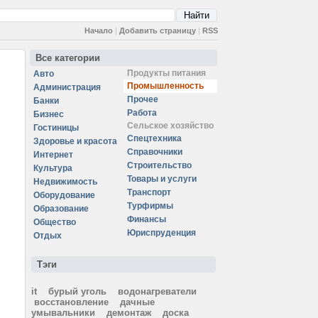
Начало
|
Добавить страницу
|
RSS
Все категории
Продукты питания
Авто
Промышленность
Администрация
Прочее
Банки
Работа
Бизнес
Сельское хозяйство
Гостиницы
Спецтехника
Здоровье и красота
Справочники
Интернет
Строительство
Культура
Товары и услуги
Недвижимость
Транспорт
Оборудование
Турфирмы
Образование
Финансы
Общество
Юриспруденция
Отдых
Тэги
it
бурый уголь
водонагреватели
восстановление
дачные
умывальники
демонтаж
доска