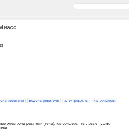
 Миасс
63
ронагреватели
водонагреватели
электрокотлы
калориферы
тые электронагреватели (тены), калориферы, тепловые пушки,
ники.