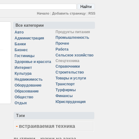
Начало
|
Добавить страницу
|
RSS
Все категории
Продукты питания
Авто
Промышленность
Администрация
Прочее
Банки
Работа
Бизнес
Сельское хозяйство
Гостиницы
Спецтехника
Здоровье и красота
Справочники
Интернет
Строительство
Культура
Товары и услуги
Недвижимость
Транспорт
Оборудование
Турфирмы
Образование
Финансы
Общество
Юриспруденция
Отдых
Тэги
-
встраиваемая техника
вытяжки
кухни на заказ